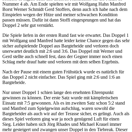
Nummer 4 ab. Am Ende spielten wir mit Wolfgang Hahn Manfred
Borst Werner Schmidt Gerd Stoffers, denn auch ich habe nach dem
Einspielen wegen der Hitze und meiner schwachen Kondition
passen müssen. Dafür ist dann Stoffi eingesprungen und hat das
Doppel 2 sehr gut verstärkt.
Die Spiele liefen in der ersten Rund fast wie erwartet. Das Doppel 1
mit Wolfgang und Manfred hatte leider keine Chance gegen das sehr
sicher aufspielende Doppel aus Bargteheide und verloren doch
unerwartet deutlich mit 2:6 und 3:6. Das Doppel mit Werner und
Gerd stellte auch schnell fest, dass der Gegner immer noch einen
Schlag mehr drauf hatte und verloren mit dem selben Ergebnis.
Nach der Pause mit einem guten Frühstück wurde es natürlich für
das Doppel 2 nicht einfacher. Das Spiel ging mit 2:6 und 1:6 an
Bargteheide.
Nur unser Doppel 1 schien lange den ersehnten Ehrenpunkt
gewinnen zu können. Der erste Satz wurde mit kämpferischen
Einsatz mit 7:5 gewonnen. Als es im zweiten Satz schon 5:2 stand
und Manfred zum Spielgewinn aufschlug, waren sowohl die
Bargteheider als auch wir auf der Terasse sicher, es gelingt. Auch als
dieses Spiel verloren ging war ja noch genügend Luft für einen
Sieg. Leider haben sich Jörg Rhades und Michael Krauel immer
mehr gesteigert und zwangen unser Doppel in den Tiebreak. Dieser